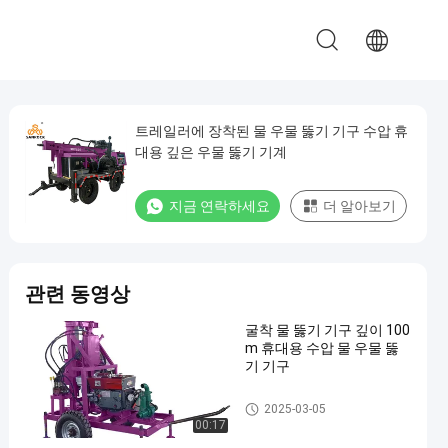
트레일러에 장착된 물 우물 뚫기 기구 수압 휴
대용 깊은 우물 뚫기 기계
지금 연락하세요
더 알아보기
관련 동영상
굴착 물 뚫기 기구 깊이 100
m 휴대용 수압 물 우물 뚫
기 기구
트레일러는 우물 굴착 장치를
2025-03-05
탑재했습니다
00:17