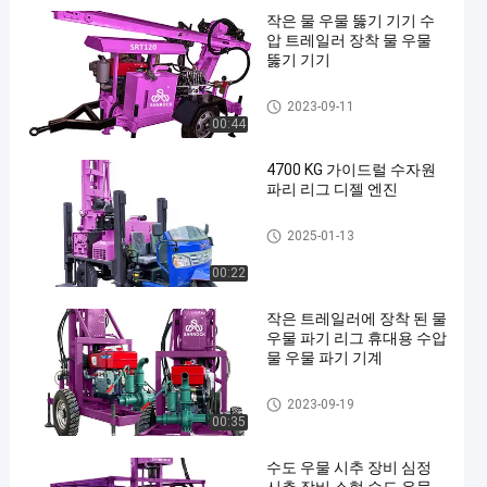
작은 물 우물 뚫기 기기 수
압 트레일러 장착 물 우물
뚫기 기기
트레일러는 우물 굴착 장치를
2023-09-11
탑재했습니다
00:44
4700 KG 가이드럴 수자원
파리 리그 디젤 엔진
트레일러는 우물 굴착 장치를
2025-01-13
탑재했습니다
00:22
작은 트레일러에 장착 된 물
우물 파기 리그 휴대용 수압
물 우물 파기 기계
트레일러는 우물 굴착 장치를
2023-09-19
탑재했습니다
00:35
수도 우물 시추 장비 심정