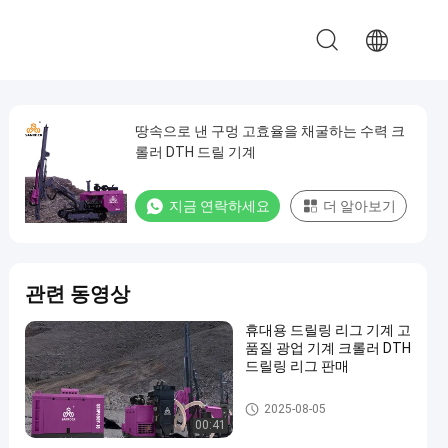
땅속으로 낸 구멍 고효율을 채굴하는 수력 크
롤러 DTH 드릴 기계
지금 연락하세요
더 알아보기
관련 동영상
휴대용 드릴링 리그 기계 고
품질 광업 기계 크롤러 DTH
드릴링 리그 판매
DTH 드릴링 기계
2025-08-05
00:41