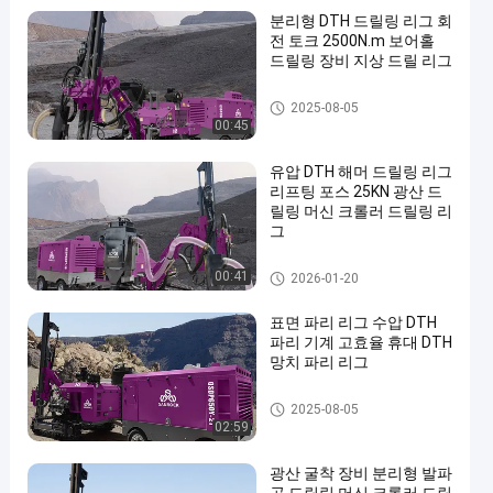
분리형 DTH 드릴링 리그 회
전 토크 2500N.m 보어홀
드릴링 장비 지상 드릴 리그
DTH 드릴링 기계
2025-08-05
00:45
유압 DTH 해머 드릴링 리그
리프팅 포스 25KN 광산 드
릴링 머신 크롤러 드릴링 리
그
DTH 드릴링 기계
00:41
2026-01-20
표면 파리 리그 수압 DTH
파리 기계 고효율 휴대 DTH
망치 파리 리그
DTH 드릴링 기계
2025-08-05
02:59
광산 굴착 장비 분리형 발파