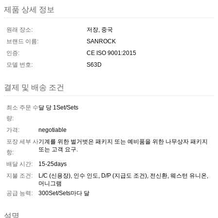
제품 상세 정보
원래 장소:
저장, 중국
브랜드 이름:
SANROCK
인증:
CE ISO 9001:2015
모델 번호:
S63D
결제 및 배송 조건
최소 주문 수
달 당 1Set/Sets
량:
가격:
negotiable
포장 세부 사
기계를 위한 벌거벗은 패키지 또는 예비품을 위한 나무상자 패키지
또는 고객 요구.
항:
배달 시간:
15-25days
지불 조건:
L/C (신용장), 인수 인도, D/P (지급도 조건), 전신환, 웨스턴 유니온,
머니그램
공급 능력:
300Set/Sets마다 달
설명