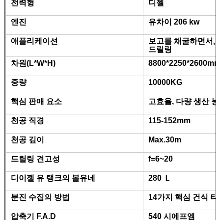
전력형
디젤
엔진
유차이 206 kw
애플리케이션
보고를 채굴하면서, 
드릴링
차원(L*W*H)
8800*2250*2600m
중량
10000KG
핵심 판매 요소
고효율, 다량 생산 
천공 직경
115-152mm
천공 깊이
Max.30m
드릴링 견고성
f=6~20
디이젤 유 탱크의 볼유네
280 Ｌ
분진 수집의 방법
14가지 핵심 건식 타
압축기 F.A.D
540 시에프엠