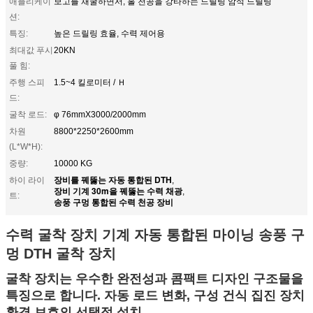
애플리케이
보고를 채굴하면서, 홀 천공을 강타하는 드릴링 암석 드릴링
션:
특징:
높은 드릴링 효율, 수력 제어용
최대값 푸시
20KN
풀 힘:
주행 스피
1.5~4 킬로미터 / Ｈ
드:
굴착 로드:
φ 76mmX3000/2000mm
차원
8800*2250*2600mm
(L*W*H):
중량:
10000 KG
장비를 꿰뚫는 자동 통합된 DTH
하이 라이
,
장비 기계 30m을 꿰뚫는 수력 채광
,
트:
송풍 구멍 통합된 수력 천공 장비
수력 굴착 장치 기계 자동 통합된 마이닝 송풍 구
멍 DTH 굴착 장치
굴착 장치는 우수한 완전성과 콤팩트 디자인 구조물을
특징으로 합니다. 자동 로드 변화, 구성 건식 집진 장치
환경 보호의 선택적 설치.