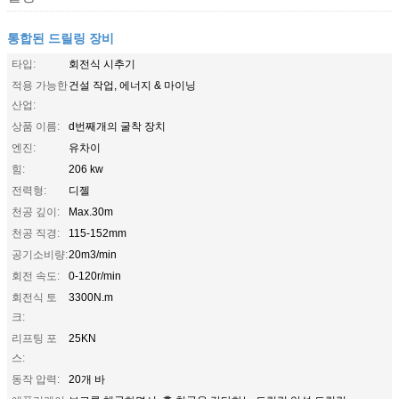
통합된 드릴링 장비
타입:
회전식 시추기
적용 가능한
건설 작업, 에너지 & 마이닝
산업:
상품 이름:
d번째개의 굴착 장치
엔진:
유차이
힘:
206 kw
전력형:
디젤
천공 깊이:
Max.30m
천공 직경:
115-152mm
공기소비량:
20m3/min
회전 속도:
0-120r/min
회전식 토
3300N.m
크:
리프팅 포
25KN
스:
동작 압력:
20개 바