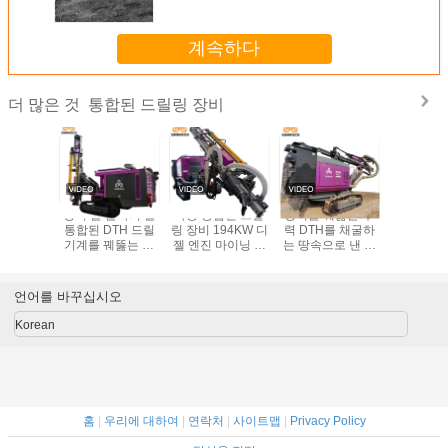
장비를 꿰뚫는 수력 굴착 장치 기계
자동 통합된 마이닝 송풍 구멍 DTH
계속하다
통합된 드릴링 장비
더 많은 것
전식 송풍
장비 물 분사기 홀
자동 통합된 드릴
장비를 꿰뚫는 수
장비를 꿰
는 30m
통합된 DTH 드릴
링 장비 194KW 디
력 DTH를 채굴하
합된 자동 
합된 드릴
기계를 꿰뚫는 자
젤 엔진 마이닝 수
는 땅속으로 낸 구
릴 기계 엔
수력 크롤
동 DTH를 채굴하
력 천공 장비
멍 통합된 드릴링
KW 수
러
기
장비 30m 깊이
언어를 바꾸십시오
Korean