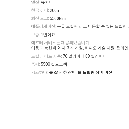
엔진:
유차이
천공 깊이:
200m
회전 토크:
5500N.m
애플리케이션:
우물 드릴링 리그 이동할 수 있는 드릴링 
보증:
1년이요
애프터 서비스는 제공되었습니다:
이용 가능한 해외 제 3 자 지원, 비디오 기술 지원, 온라인
드릴 파이프 지름:
76 밀리미터 89 밀리미터
중량:
5500 킬로그램
,
강조하다:
물 잘 시추 장비
물 드릴링 장비 머신