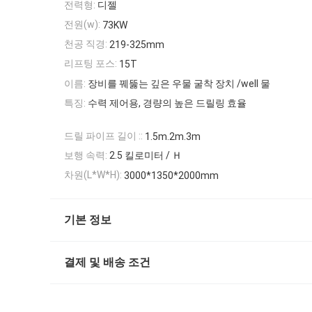
전력형:
디젤
전원(w):
73KW
천공 직경:
219-325mm
리프팅 포스:
15T
이름:
장비를 꿰뚫는 깊은 우물 굴착 장치 /well 물
특징:
수력 제어용, 경량의 높은 드릴링 효율
드릴 파이프 길이 ::
1.5m.2m.3m
보행 속력:
2.5 킬로미터 / Ｈ
차원(L*W*H):
3000*1350*2000mm
기본 정보
결제 및 배송 조건