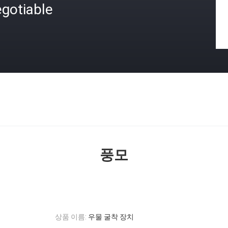
gotiable
격
풍모
상품 이름:
우물 굴착 장치