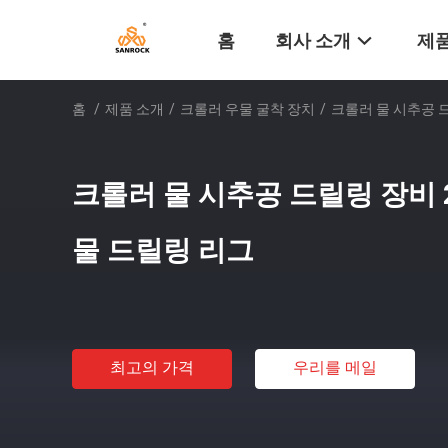
홈
회사 소개
제품
홈
/
제품 소개
/
크롤러 우물 굴착 장치
/
크롤러 물 시추공 드
크롤러 물 시추공 드릴링 장비 20
물 드릴링 리그
최고의 가격
우리를 메일